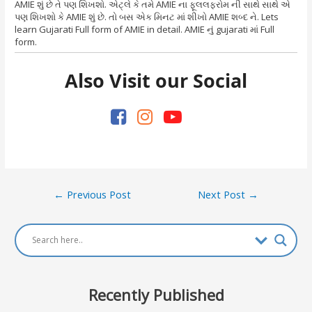
AMIE શું છે તે પણ શિખશો. એટ્લે કે તમે AMIE ના ફૂલલફરોમ ની સાથે સાથે એ
પણ શિખશો કે AMIE શું છે. તો બસ એક મિનટ માં શીખો AMIE શબ્દ ને. Lets
learn Gujarati Full form of AMIE in detail. AMIE નું gujarati માં Full
form.
Also Visit our Social
Post
←
Previous Post
Next Post
→
navigation
Recently Published