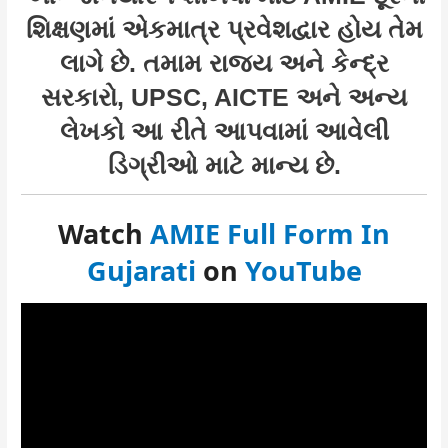
શિક્ષણમાં એકમાત્ર પ્રવેશદ્વાર હોય તેમ
લાગે છે. તમામ રાજ્ય અને કેન્દ્ર
સરકારો, UPSC, AICTE અને અન્ય
લેખકો આ રીતે આપવામાં આવેલી
ડિગ્રીઓ માટે માન્ય છે.
Watch
AMIE Full Form In
Gujarati
on
YouTube