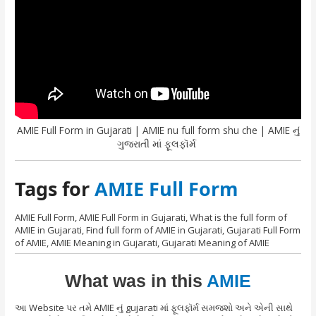
AMIE Full Form in Gujarati | AMIE nu full form shu che | AMIE નું
ગુજરાતી માં ફૂલફૉર્મ
Tags for
AMIE Full Form
AMIE Full Form, AMIE Full Form in Gujarati, What is the full form of
AMIE in Gujarati, Find full form of AMIE in Gujarati, Gujarati Full Form
of AMIE, AMIE Meaning in Gujarati, Gujarati Meaning of AMIE
What was in this
AMIE
આ Website પર તમે AMIE નું gujarati માં ફૂલફૉર્મ સમજશો અને એની સાથે