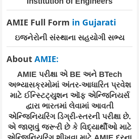
Institution of Engineers
AMIE Full Form
in Gujarati
ઇજનેરોની સંસ્થાના સહયોગી સભ્ય
About
AMIE:
AMIE પરીક્ષા એ BE અને BTech
અભ્યાસક્રમોમાં અંતર-આધારિત પ્રવેશ
માટે ઈન્સ્ટિટ્યુશન ઑફ એન્જિનિયર્સ
દ્વારા ભારતમાં લેવામાં આવતી
એન્જિનિયરિંગ ડિગ્રી-સ્તરની પરીક્ષા છે.
એ જાણવું જરૂરી છે કે વિદ્યાર્થીઓ માટે
એન્જિનિયરિંગ શીખવા માટે AMIE દૂરના