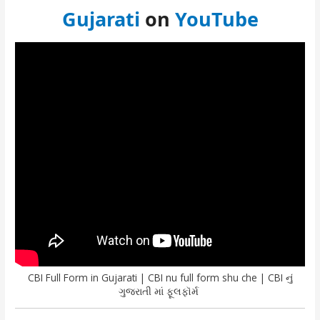
Gujarati
on
YouTube
CBI Full Form in Gujarati | CBI nu full form shu che | CBI નું
ગુજરાતી માં ફૂલફૉર્મ