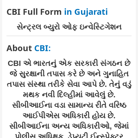
CBI Full Form
in Gujarati
સેન્ટ્રલ બ્યુરો ઓફ ઇન્વેસ્ટિગેશન
About
CBI:
CBI એ ભારતનું એક સરકારી સંગઠન છે
જે સુરક્ષાની તપાસ કરે છે અને ગુનાહિત
તપાસ સંસ્થા તરીકે સેવા આપે છે. તેનું વડું
મથક નવી દિલ્હીમાં આવેલું છે.
સીબીઆઈના વડા સામાન્ય રીતે વરિષ્ઠ
આઈપીએસ અધિકારી હોય છે.
સીબીઆઈના અન્ય અધિકારીઓ, જેમાં
પોલીસ અધિક્ષક, ડેપ્યુટી ઈન્સ્પેક્ટર