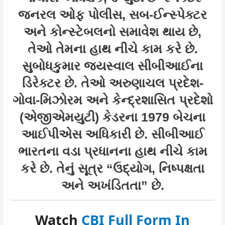
જનરલ ઓફ પોલીસ, સબ-ઈન્સ્પેક્ટર
અને કોન્સ્ટેબલનો સમાવેશ થાય છે,
તેઓ તેમના હાથ નીચે કામ કરે છે.
સુબોધકુમાર જયસ્વાલ સીબીઆઈના
ડિરેક્ટર છે. તેઓ અરુણાચલ પ્રદેશ-
ગોવા-મિઝોરમ અને કેન્દ્રશાસિત પ્રદેશો
(એજીએમયુટી) કેડરના 1979 બેચના
આઈપીએસ અધિકારી છે. સીબીઆઈ
ભારતના વડા પ્રધાનના હાથ નીચે કામ
કરે છે. તેનું સૂત્ર “ઉદ્યોગ, નિષ્પક્ષતા
અને અખંડિતતા” છે.
Watch
CBI Full Form In