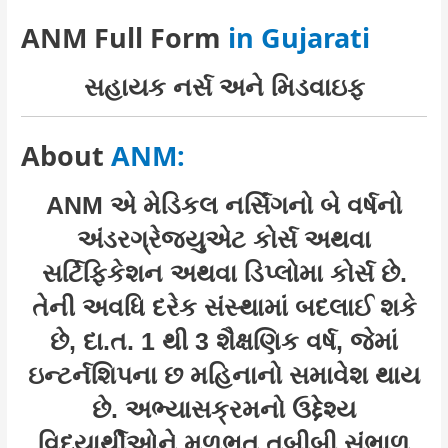
ANM Full Form
in Gujarati
સહાયક નર્સ અને મિડવાઇફ
About
ANM:
ANM એ મેડિકલ નર્સિંગનો બે વર્ષનો
અંડરગ્રેજ્યુએટ કોર્સ અથવા
સર્ટિફિકેશન અથવા ડિપ્લોમા કોર્સ છે.
તેની અવધિ દરેક સંસ્થામાં બદલાઈ શકે
છે, દા.ત. 1 થી 3 શૈક્ષણિક વર્ષ, જેમાં
ઇન્ટર્નશિપના છ મહિનાનો સમાવેશ થાય
છે. અભ્યાસક્રમનો ઉદ્દેશ્ય
વિદ્યાર્થીઓને મૂળભૂત તબીબી સંભાળ