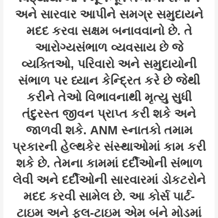
અને સારવાર આપીને સમગ્ર સમુદાયને
મદદ કરવા સક્ષમ બનાવવાનો છે. તે
આરોગ્યસંભાળ વ્યવસાય છે જે
વ્યક્તિઓ, પરિવારો અને સમુદાયોની
સંભાળ પર ધ્યાન કેન્દ્રિત કરે છે જેથી
કરીને તેઓ વિભાવનાથી મૃત્યુ સુધી
તંદુરસ્ત જીવન પ્રાપ્ત કરી શકે અને
જાળવી શકે. ANM સ્નાતકો તમામ
પ્રકારની હેલ્થકેર સંસ્થાઓમાં કામ કરી
શકે છે. તેમના કામમાં દર્દીઓની સંભાળ
લેવી અને દર્દીઓની સારવારમાં ડોકટરોને
મદદ કરવી સામેલ છે. આ કોર્સ પાર્ટ-
ટાઇમ અને ફુલ-ટાઇમ એમ બંને મોડમાં