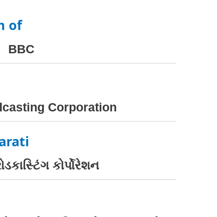
m of
BBC
dcasting Corporation
arati
ોડકાસ્ટિંગ કોર્પોરેશન