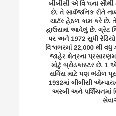
બીબીસી એ વિશ્વના સૌથી મો
છે. તે સાર્વજનિક રીતે નાણ
ચાર્ટર હેઠળ કામ કરે છે. ત
હાઉસમાં આવેલું છે. ગ્રેટ 
પર અને 1972 સુધી રેડિય
વિશ્વભરમાં 22,000 થી વધુ 
જાહેર ક્ષેત્રના પ્રસારણમા
મોટું બ્રોડકાસ્ટર છે. 1 
સર્વિસ માટે પણ ભંડોળ પૂરુ
1932માં બીબીસી એમ્પાયર 
અરબી અને પર્શિયનમાં વિ
સેવાઓ