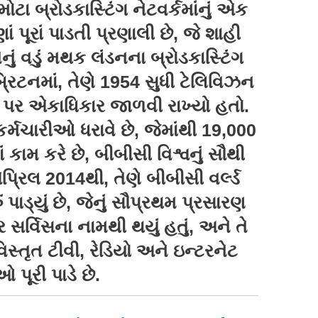
ટા બ્રોડકાસ્ટિંગ નેટવર્કમાંનું એક
ાં પૂરાં પાડતી પ્રણાલી છે, જે શાહી
ેનું વડું મથક લંડનના બ્રોડકાસ્ટિંગ
બ્રિટનમાં, તેણે 1954 સુધી ટેલિવિઝન
ો પર એકાધિકાર જાળવી રાખ્યો હતો.
કર્મચારીઓ ધરાવે છે, જેમાંથી 19,000
ં કામ કરે છે, બીબીસી વિશ્વનું સૌથી
એપ્રિલ 2014થી, તેણે બીબીસી વર્લ્ડ
ં પાડ્યું છે, જેનું સૌપ્રથમ પ્રસારણ
સર્વિસના નામથી થયું હતું, અને તે
સ્તૃત ટીવી, રેડિયો અને ઇન્ટરનેટ
 પૂરી પાડે છે.