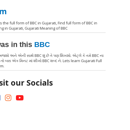
rm
s the full form of BBC in Gujarati, Find full form of BBC in
ng in Gujarati, Gujarati Meaning of BBC
as in this
BBC
સમજશો અને એની સાથે BBC શું છે તે પણ શિખશો. એટ્લે કે તમે BBC ના
 તો બસ એક મિનટ માં શીખો BBC શબ્દ ને. Lets learn Gujarati Full
rm.
sit our Socials