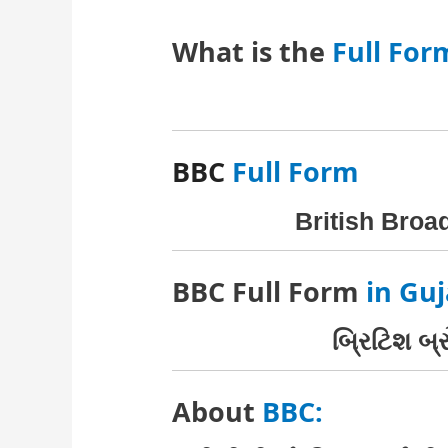
What is the
Full For
BBC
Full Form
British Broa
BBC Full Form
in Guj
બ્રિટિશ બ્ર
About
BBC: