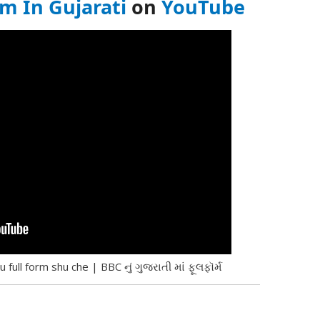
rm In Gujarati
on
YouTube
 full form shu che | BBC નું ગુજરાતી માં ફૂલફૉર્મ