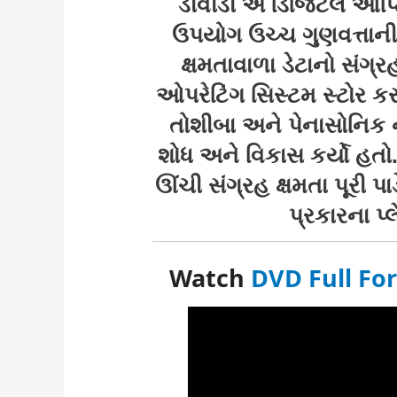
ડીવીડી એ ડિજિટલ ઓપ્ટિક
ઉપયોગ ઉચ્ચ ગુણવત્તાન
ક્ષમતાવાળા ડેટાનો સંગ્
ઓપરેટિંગ સિસ્ટમ સ્ટોર કર
તોશીબા અને પેનાસોનિક
શોધ અને વિકાસ કર્યો હતો.
ઊંચી સંગ્રહ ક્ષમતા પૂરી પા
પ્રકારના પ્
Watch
DVD Full Fo