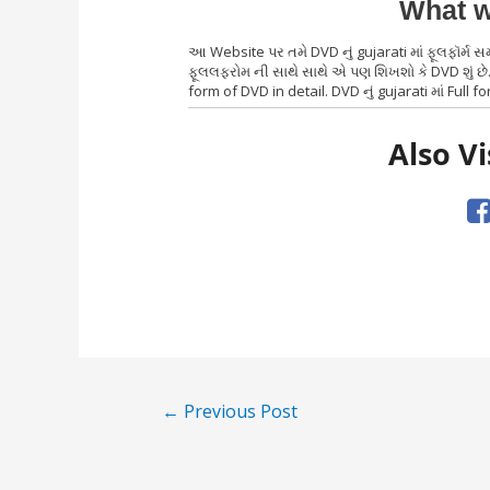
What w
આ Website પર તમે DVD નું gujarati માં ફૂલફૉર્મ 
ફૂલલફરોમ ની સાથે સાથે એ પણ શિખશો કે DVD શું છે.
form of DVD in detail. DVD નું gujarati માં Full fo
Also Vi
Post
←
Previous Post
navigation