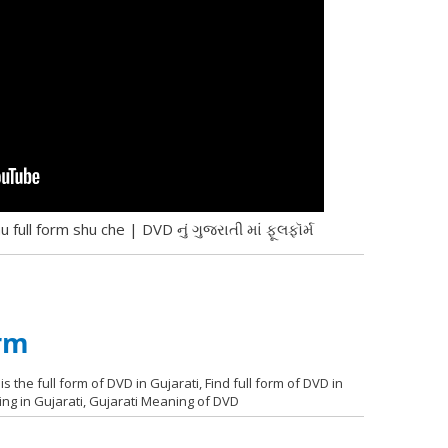
 full form shu che | DVD નું ગુજરાતી માં ફૂલફૉર્મ
rm
s the full form of DVD in Gujarati, Find full form of DVD in
ing in Gujarati, Gujarati Meaning of DVD