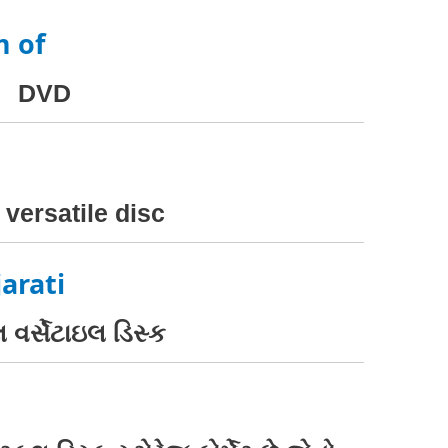
m of
DVD
 versatile disc
arati
વર્સેટાઇલ ડિસ્ક