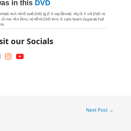
as in this
DVD
સમજશો અને એની સાથે DVD શું છે તે પણ શિખશો. એટ્લે કે તમે DVD ના
 તો બસ એક મિનટ માં શીખો DVD શબ્દ ને. Lets learn Gujarati Full
rm.
sit our Socials
Next Post
→