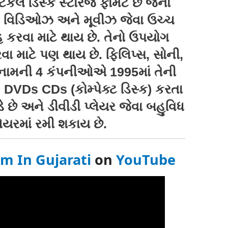
લ ડિસ્ક સ્ટોરેજ ફોર્મેટ છે જેનો
ી વિડિઓઝ અને મૂવીઝ જેવા ઉચ્ચ
રહ કરવા માટે થાય છે. તેનો ઉપયોગ
વા માટે પણ થાય છે. ફિલિપ્સ, સોની,
 નામની 4 કંપનીઓએ 1995માં તેની
 DVDs CDs (કોમ્પેક્ટ ડિસ્ક) કરતા
ડે છે અને ડીવીડી પ્લેયર જેવા બહુવિધ
લેયરમાં રમી શકાય છે.
rm In Gujarati
on
YouTube