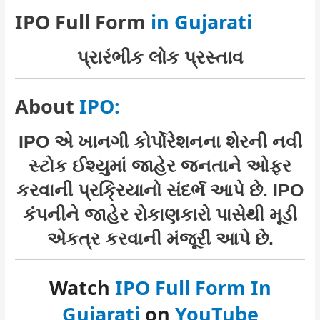
IPO Full Form
in Gujarati
પ્રારંભીક લોક પ્રસ્તાવ
About
IPO:
IPO એ ખાનગી કોર્પોરેશનના શેરની નવી
સ્ટોક ઈશ્યુમાં જાહેર જનતાને ઓફર
કરવાની પ્રક્રિયાનો સંદર્ભ આપે છે. IPO
કંપનીને જાહેર રોકાણકારો પાસેથી મૂડી
એકત્ર કરવાની મંજૂરી આપે છે.
Watch
IPO Full Form In
Gujarati
on
YouTube