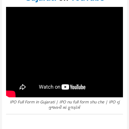
IPO Full Form in Gujarati | IPO nu full form shu che | IPO નું
ગુજરાતી માં ફૂલફૉર્મ