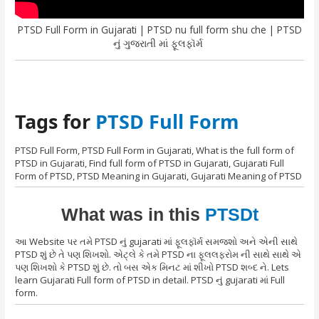
PTSD Full Form in Gujarati | PTSD nu full form shu che | PTSD
નું ગુજરાતી માં ફૂલફૉર્મ
Tags for
PTSD Full Form
PTSD Full Form, PTSD Full Form in Gujarati, What is the full form of
PTSD in Gujarati, Find full form of PTSD in Gujarati, Gujarati Full
Form of PTSD, PTSD Meaning in Gujarati, Gujarati Meaning of PTSD
What was in this
PTSDt
આ Website પર તમે PTSD નું gujarati માં ફૂલફૉર્મ સમજશો અને એની સાથે
PTSD શું છે તે પણ શિખશો. એટ્લે કે તમે PTSD ના ફૂલલફરોમ ની સાથે સાથે એ
પણ શિખશો કે PTSD શું છે. તો બસ એક મિનટ માં શીખો PTSD શબ્દ ને. Lets
learn Gujarati Full form of PTSD in detail. PTSD નું gujarati માં Full
form.