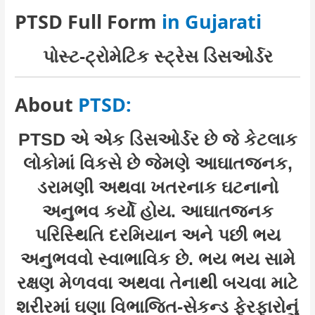
PTSD Full Form
in Gujarati
પોસ્ટ-ટ્રોમેટિક સ્ટ્રેસ ડિસઓર્ડર
About
PTSD:
PTSD એ એક ડિસઓર્ડર છે જે કેટલાક
લોકોમાં વિકસે છે જેમણે આઘાતજનક,
ડરામણી અથવા ખતરનાક ઘટનાનો
અનુભવ કર્યો હોય. આઘાતજનક
પરિસ્થિતિ દરમિયાન અને પછી ભય
અનુભવવો સ્વાભાવિક છે. ભય ભય સામે
રક્ષણ મેળવવા અથવા તેનાથી બચવા માટે
શરીરમાં ઘણા વિભાજિત-સેકન્ડ ફેરફારોનું