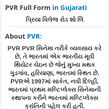
PVR Full Form
in Gujarati
પ્રિયા વિલેજ રોડ શો લિ
About
PVR:
PVR PVR સિનેમા તરીકે વ્યવસાય કરે
છે, તે ભારતમાં એક ભારતીય મૂવી
થિયેટર ચેઇન છે જેનું મુખ્ય મથક
ગુડગાંવ, હરિયાણા, ભારતમાં સ્થિત છે.
PVRએ 1997માં સાકેત, નવી દિલ્હી,
ભારતમાં પ્રથમ મલ્ટિપ્લેક્સ સિનેમાની
સ્થાપના કરીને ભારતમાં મલ્ટિપ્લેક્સ
ક્રાંતિની પહેલ કરી હતી.