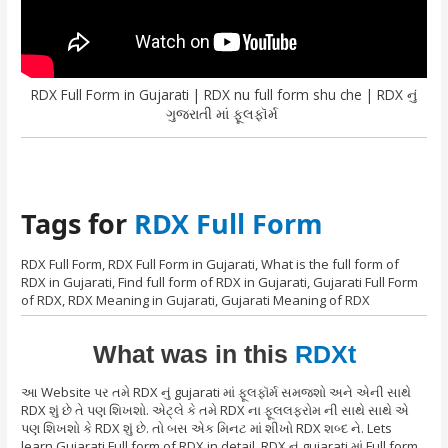
RDX Full Form in Gujarati | RDX nu full form shu che | RDX નું
ગુજરાતી માં ફૂલફૉર્મ
Tags for
RDX Full Form
RDX Full Form, RDX Full Form in Gujarati, What is the full form of
RDX in Gujarati, Find full form of RDX in Gujarati, Gujarati Full Form
of RDX, RDX Meaning in Gujarati, Gujarati Meaning of RDX
What was in this
RDXt
આ Website પર તમે RDX નું gujarati માં ફૂલફૉર્મ સમજશો અને એની સાથે
RDX શું છે તે પણ શિખશો. એટ્લે કે તમે RDX ના ફૂલલફરોમ ની સાથે સાથે એ
પણ શિખશો કે RDX શું છે. તો બસ એક મિનટ માં શીખો RDX શબ્દ ને. Lets
learn Gujarati Full form of RDX in detail. RDX નું gujarati માં Full form.