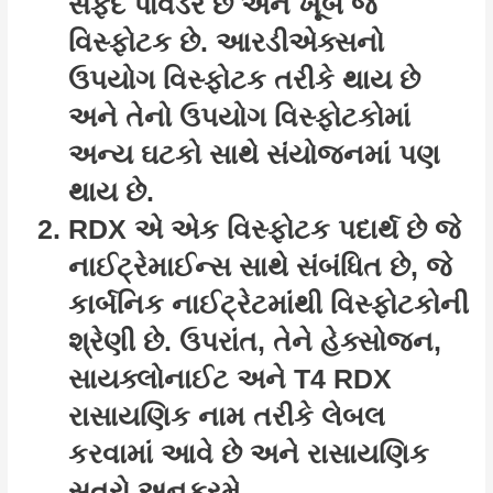
સફેદ પાવડર છે અને ખૂબ જ
વિસ્ફોટક છે. આરડીએક્સનો
ઉપયોગ વિસ્ફોટક તરીકે થાય છે
અને તેનો ઉપયોગ વિસ્ફોટકોમાં
અન્ય ઘટકો સાથે સંયોજનમાં પણ
થાય છે.
RDX એ એક વિસ્ફોટક પદાર્થ છે જે
નાઈટ્રેમાઈન્સ સાથે સંબંધિત છે, જે
કાર્બનિક નાઈટ્રેટમાંથી વિસ્ફોટકોની
શ્રેણી છે. ઉપરાંત, તેને હેક્સોજન,
સાયક્લોનાઈટ અને T4 RDX
રાસાયણિક નામ તરીકે લેબલ
કરવામાં આવે છે અને રાસાયણિક
સૂત્રો અનુક્રમે