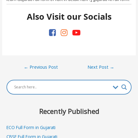
Also Visit our Socials
Post
←
Previous Post
Next Post
→
navigation
Recently Published
ECO Full Form in Gujarati
CBSE Full Form in Gujarati