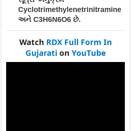
Cyclotrimethylenetrinitramine
અને C3H6N6O6 છે.
Watch
RDX Full Form In
Gujarati
on
YouTube