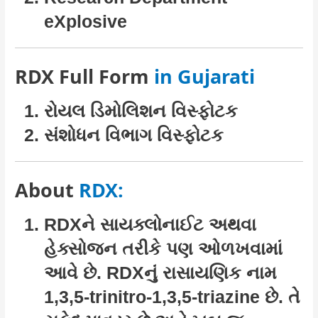
eXplosive
RDX Full Form
in Gujarati
રોયલ ડિમોલિશન વિસ્ફોટક
સંશોધન વિભાગ વિસ્ફોટક
About
RDX:
RDXને સાયક્લોનાઈટ અથવા
હેક્સોજન તરીકે પણ ઓળખવામાં
આવે છે. RDXનું રાસાયણિક નામ
1,3,5-trinitro-1,3,5-triazine છે. તે