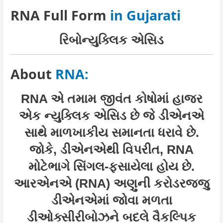
RNA Full Form
in Gujarati
રિબોન્યુક્લિક એસિડ
About
RNA:
RNA એ તમામ જીવંત કોષોમાં હાજર
એક ન્યુક્લિક એસિડ છે જે ડીએનએ
સાથે માળખાકીય સમાનતા ધરાવે છે.
જોકે, ડીએનએથી વિપરીત, RNA
મોટેભાગે સિંગલ-ફસાયેલા હોય છે.
આરએનએ (RNA) અણુની કરોડરજ્જુ
ડીએનએમાં જોવા મળતા
ડીઓક્સીરીબોઝને બદલે વૈકલ્પિક