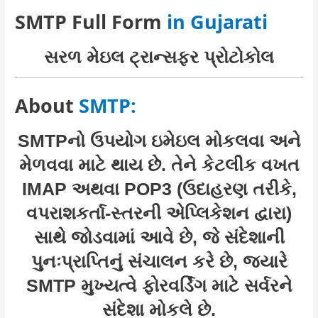
SMTP Full Form
in Gujarati
સરળ મેઇલ ટ્રાન્સફર પ્રોટોકોલ
About
SMTP:
SMTPનો ઉપયોગ ઇમેઇલ મોકલવા અને
મેળવવા માટે થાય છે. તેને કેટલીક વખત
IMAP અથવા POP3 (ઉદાહરણ તરીકે,
વપરાશકર્તા-સ્તરની એપ્લિકેશન દ્વારા)
સાથે જોડવામાં આવે છે, જે સંદેશાની
પુનઃપ્રાપ્તિનું સંચાલન કરે છે, જ્યારે
SMTP મુખ્યત્વે ફોરવર્ડિંગ માટે સર્વરને
સંદેશા મોકલે છે.