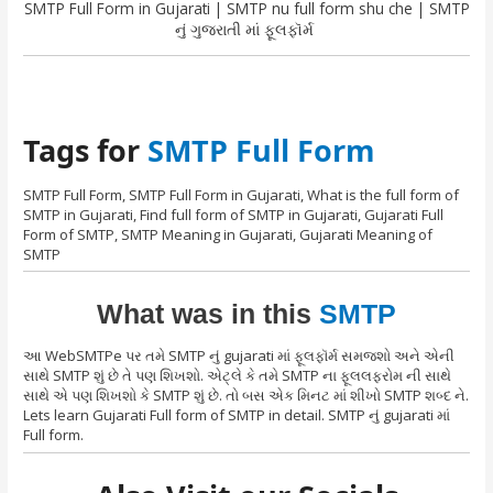
SMTP Full Form in Gujarati | SMTP nu full form shu che | SMTP
નું ગુજરાતી માં ફૂલફૉર્મ
Tags for
SMTP Full Form
SMTP Full Form, SMTP Full Form in Gujarati, What is the full form of
SMTP in Gujarati, Find full form of SMTP in Gujarati, Gujarati Full
Form of SMTP, SMTP Meaning in Gujarati, Gujarati Meaning of
SMTP
What was in this
SMTP
આ WebSMTPe પર તમે SMTP નું gujarati માં ફૂલફૉર્મ સમજશો અને એની
સાથે SMTP શું છે તે પણ શિખશો. એટ્લે કે તમે SMTP ના ફૂલલફરોમ ની સાથે
સાથે એ પણ શિખશો કે SMTP શું છે. તો બસ એક મિનટ માં શીખો SMTP શબ્દ ને.
Lets learn Gujarati Full form of SMTP in detail. SMTP નું gujarati માં
Full form.