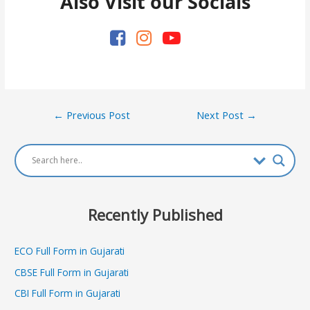
Also Visit our Socials
Post
←
Previous Post
Next Post
→
navigation
Recently Published
ECO Full Form in Gujarati
CBSE Full Form in Gujarati
CBI Full Form in Gujarati