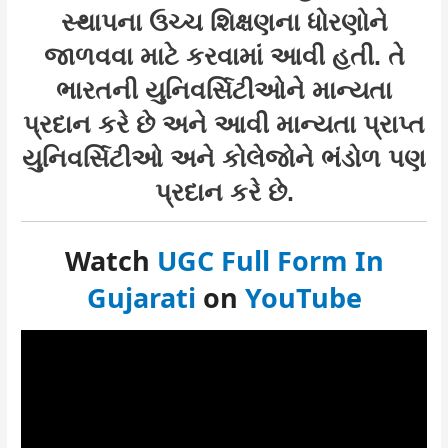
સ્થાપના ઉચ્ચ શિક્ષણના ધોરણોને
જાળવવા માટે કરવામાં આવી હતી. તે
ભારતની યુનિવર્સિટીઓને માન્યતા
પ્રદાન કરે છે અને આવી માન્યતા પ્રાપ્ત
યુનિવર્સિટીઓ અને કોલેજોને ભંડોળ પણ
પ્રદાન કરે છે.
Watch
UGC Full Form In
Gujarati
on
YouTube