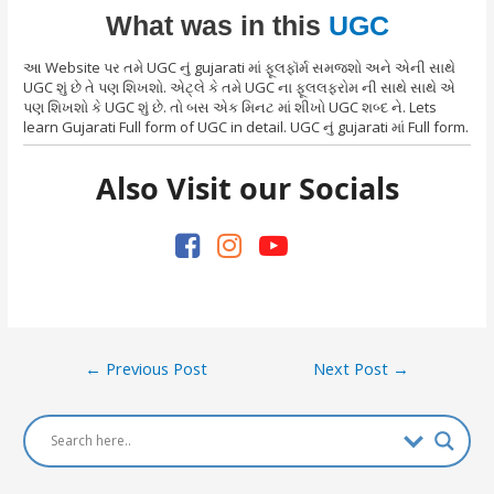
What was in this
UGC
આ Website પર તમે UGC નું gujarati માં ફૂલફૉર્મ સમજશો અને એની સાથે
UGC શું છે તે પણ શિખશો. એટ્લે કે તમે UGC ના ફૂલલફરોમ ની સાથે સાથે એ
પણ શિખશો કે UGC શું છે. તો બસ એક મિનટ માં શીખો UGC શબ્દ ને. Lets
learn Gujarati Full form of UGC in detail. UGC નું gujarati માં Full form.
Also Visit our Socials
Post
←
Previous Post
Next Post
→
navigation