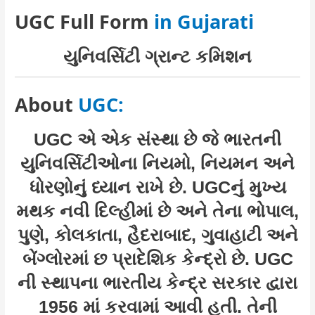
UGC Full Form
in Gujarati
યુનિવર્સિટી ગ્રાન્ટ કમિશન
About
UGC:
UGC એ એક સંસ્થા છે જે ભારતની
યુનિવર્સિટીઓના નિયમો, નિયમન અને
ધોરણોનું ધ્યાન રાખે છે. UGCનું મુખ્ય
મથક નવી દિલ્હીમાં છે અને તેના ભોપાલ,
પુણે, કોલકાતા, હૈદરાબાદ, ગુવાહાટી અને
બેંગ્લોરમાં છ પ્રાદેશિક કેન્દ્રો છે. UGC
ની સ્થાપના ભારતીય કેન્દ્ર સરકાર દ્વારા
1956 માં કરવામાં આવી હતી. તેની